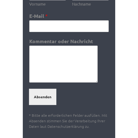
Vorname
Nachname
E-Mail
*
Kommentar oder Nachricht
Absenden
* Bitte alle erforderlichen Felder ausfüllen. Mit
Absenden stimmen Sie der Verarbeitung Ihrer
Daten laut Datenschutzerklärung zu.