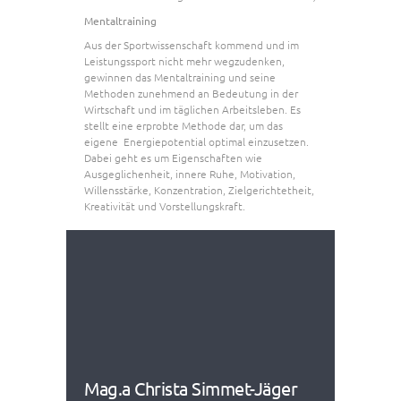
Mentaltraining
Aus der Sportwissenschaft kommend und im
Leistungssport nicht mehr wegzudenken,
gewinnen das Mentaltraining und seine
Methoden zunehmend an Bedeutung in der
Wirtschaft und im täglichen Arbeitsleben. Es
stellt eine erprobte Methode dar, um das
eigene Energiepotential optimal einzusetzen.
Dabei geht es um Eigenschaften wie
Ausgeglichenheit, innere Ruhe, Motivation,
Willensstärke, Konzentration, Zielgerichtetheit,
Kreativität und Vorstellungskraft.
Mag.a Christa Simmet-Jäger