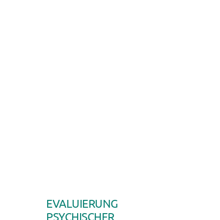
STELLEN SIE ALLE BEDINGUNGEN AUF GRÜN
EVALUIERUNG
PSYCHISCHER