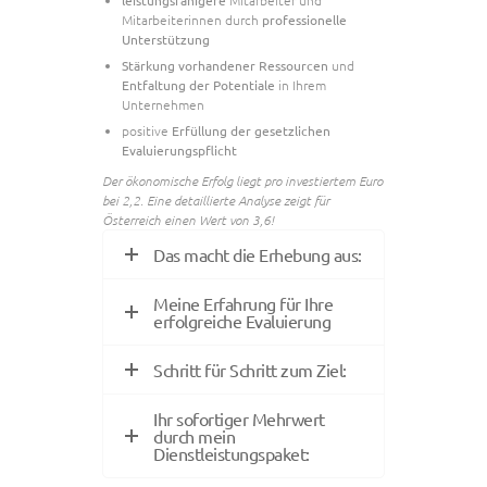
leistungsfähigere
Mitarbeiter und
Mitarbeiterinnen durch
professionelle
Unterstützung
Stärkung vorhandener Ressourcen
und
Entfaltung der Potentiale
in Ihrem
Unternehmen
positive
Erfüllung der gesetzlichen
Evaluierungspflicht
Der ökonomische Erfolg liegt pro investiertem Euro
bei 2,2. Eine detaillierte Analyse zeigt für
Österreich einen Wert von 3,6!
Das macht die Erhebung aus:
Meine Erfahrung für Ihre
erfolgreiche Evaluierung
Schritt für Schritt zum Ziel:
Ihr sofortiger Mehrwert
durch mein
Dienstleistungspaket: